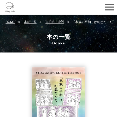
HOME
本の一覧
自分史／小説
「家族の平和」は幻想だった
本の一覧
Books