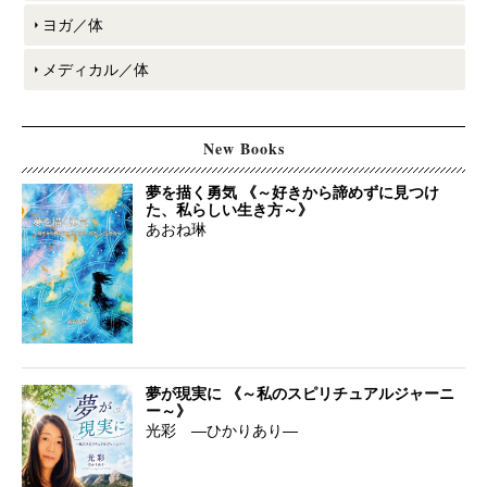
ヨガ／体
メディカル／体
New Books
夢を描く勇気 《～好きから諦めずに見つけ
た、私らしい生き方～》
あおね琳
夢が現実に 《～私のスピリチュアルジャーニ
ー～》
光彩 ―ひかりあり―