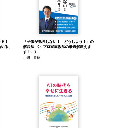
なる！
「子供が勉強しない！ どうしよう！」の
始める、
解決法 《～プロ家庭教師の最適解教えま
す！～》
小畑 勝稔