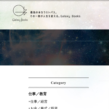
Category
仕事／教育
仕事／経営
お金／株式／投資