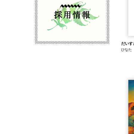
だいす
ひなた