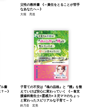
父性の教科書 《～責任をとることが苦手
なあなたへ～》
大堀 亮造
ブル書
子育ての不安は『魂の品格』と『體』を整
は？～》
えていけば安心に変わっていく 《～食支
援歯科衛生士×霊感力×３児ママのちょっ
と変わったスピリアルな子育て～ 》
鈴乃音 宏美