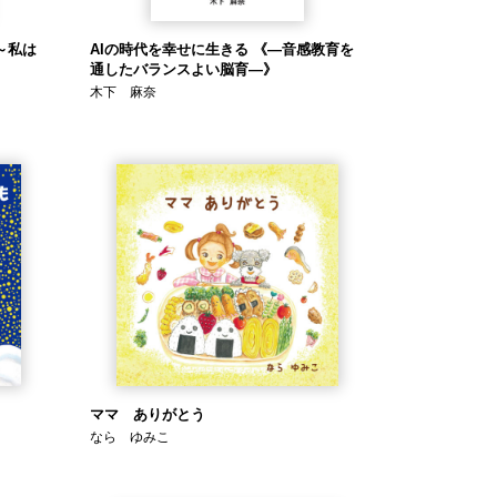
～私は
AIの時代を幸せに生きる 《―音感教育を
通したバランスよい脳育―》
木下 麻奈
ママ ありがとう
なら ゆみこ