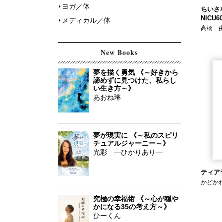
ヨガ／体
ちいさ
NICU6
メディカル／体
高橋 
New Books
夢を描く勇気 《～好きから
諦めずに見つけた、私らし
い生き方～》
あおね琳
夢が現実に 《～私のスピリ
チュアルジャーニー～》
光彩 ―ひかりあり―
ティア
かどか
究極の幸福術 《～心が穏や
かになる35の考え方～》
ひーくん