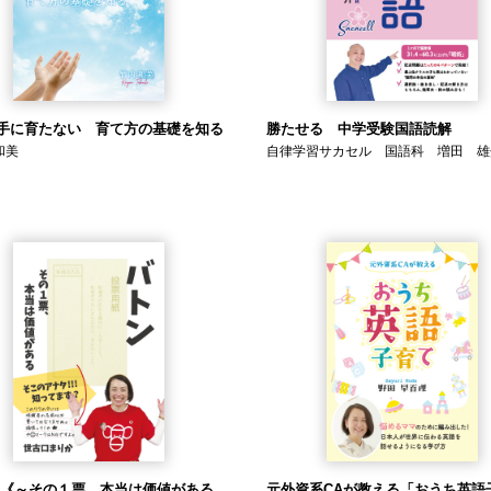
手に育たない 育て方の基礎を知る
勝たせる 中学受験国語読解
和美
自律学習サカセル 国語科 増田 雄
 《～その１票、本当は価値がある
元外資系CAが教える「おうち英語