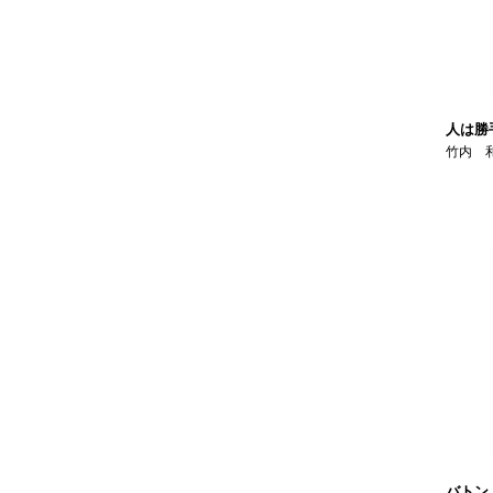
人は勝
竹内 
バトン