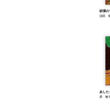
砂漠の
須田 
あした
原 敏