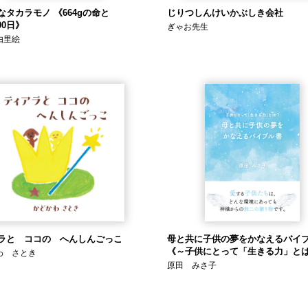
なタカラモノ 《664gの命と
じりつしんけいかぶしき会社
00日》
ぎゃお先生
由里絵
ラと ココの へんしんごっこ
母と共に子供の夢をかなえるバイ
《～子供にとって「生きる力」と
わ さとき
原田 みさ子