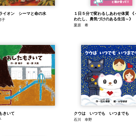
ライオン シーマと命の水
１日５分で変わるしあわせ体質 《
わたし、勇気づけのある生活～》
郁子
栗原 希
もきいて
クウは いつでも いつまでも
子
石川 幸野