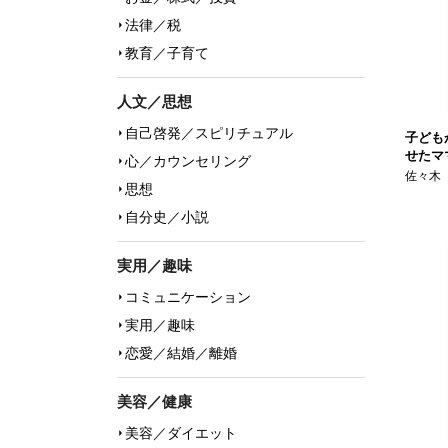
法律／税
教育／子育て
人文／思想
自己啓発／スピリチュアル
子ども
せたマ
心／カウンセリング
佐々木
思想
自分史／小説
実用／趣味
コミュニケーション
実用／趣味
恋愛／結婚／離婚
美容／健康
美容／ダイエット