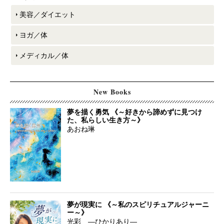
美容／ダイエット
ヨガ／体
メディカル／体
New Books
夢を描く勇気 《～好きから諦めずに見つけ
た、私らしい生き方～》
あおね琳
夢が現実に 《～私のスピリチュアルジャーニ
ー～》
光彩 ―ひかりあり―