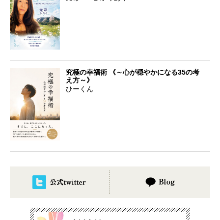
究極の幸福術 《～心が穏やかになる35の考
え方～》
ひーくん