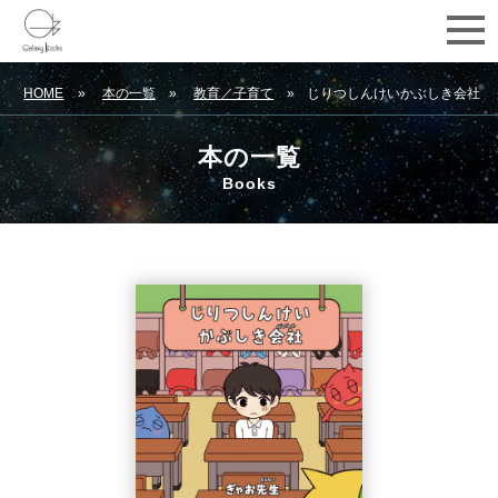
HOME
本の一覧
教育／子育て
じりつしんけいかぶしき会社
本の一覧
Books