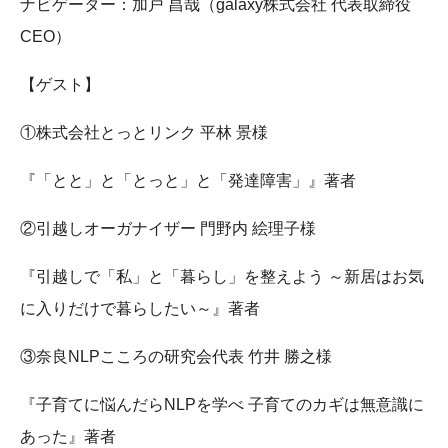
ナビゲーター：加戸 昌哉（galaxy株式会社 代表取締役
CEO）
【ゲスト】
①株式会社とっとリンク 平林 景様
『「とと」と「とっと」と「発達障害」』著者
②引越しオーガナイザー 門野内 絵理子様
『引越しで「私」と「暮らし」を整えよう ～新居はお気
に入りだけで暮らしたい～』著者
③奈良NLPこころの研究会代表 竹井 勝之様
『子育てに悩んだらNLPを学べ 子育てのカギは無意識に
あった』著者