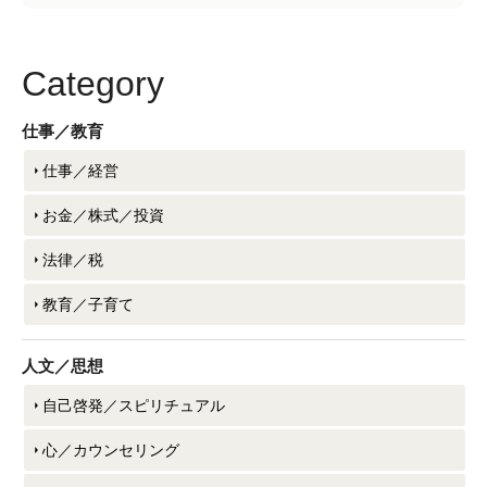
Category
仕事／教育
仕事／経営
お金／株式／投資
法律／税
教育／子育て
人文／思想
自己啓発／スピリチュアル
心／カウンセリング