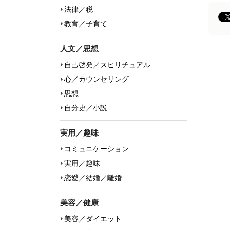
法律／税
教育／子育て
人文／思想
自己啓発／スピリチュアル
心／カウンセリング
思想
自分史／小説
実用／趣味
コミュニケーション
実用／趣味
恋愛／結婚／離婚
美容／健康
美容／ダイエット