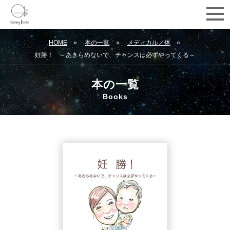
HOME
本の一覧
メディカル／体
妊勝！ ～あきらめないで、チャンスは必ずやってくる～
本の一覧
Books