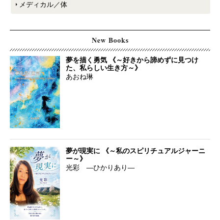
メディカル／体
New Books
夢を描く勇気 《～好きから諦めずに見つけ
た、私らしい生き方～》
あおね琳
夢が現実に 《～私のスピリチュアルジャーニ
ー～》
光彩 ―ひかりあり―