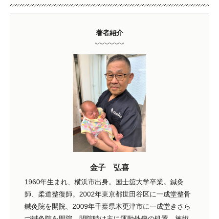
著者紹介
金子 弘喜
1960年生まれ、横浜市出身。国士舘大学卒業。鍼灸
師、柔道整復師。2002年東京都世田谷区に一成堂整骨
鍼灸院を開院、2009年千葉県木更津市に一成堂きさら
づ鍼灸院を開院。開院時は主に運動外傷の処置、施術