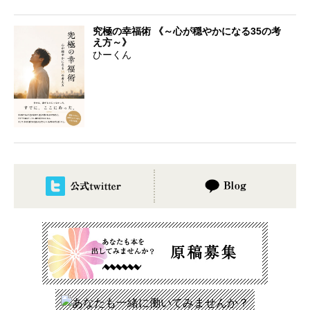
究極の幸福術 《～心が穏やかになる35の考
え方～》
ひーくん