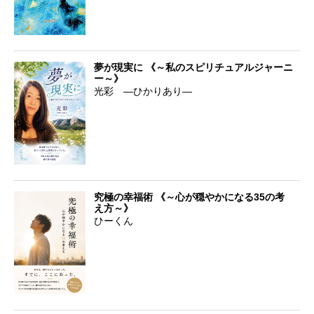
夢が現実に 《～私のスピリチュアルジャーニ
ー～》
光彩 ―ひかりあり―
究極の幸福術 《～心が穏やかになる35の考
え方～》
ひーくん