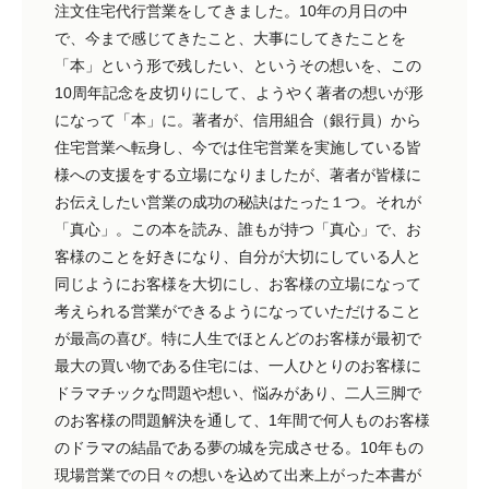
注文住宅代行営業をしてきました。10年の月日の中
で、今まで感じてきたこと、大事にしてきたことを
「本」という形で残したい、というその想いを、この
10周年記念を皮切りにして、ようやく著者の想いが形
になって「本」に。著者が、信用組合（銀行員）から
住宅営業へ転身し、今では住宅営業を実施している皆
様への支援をする立場になりましたが、著者が皆様に
お伝えしたい営業の成功の秘訣はたった１つ。それが
「真心」。この本を読み、誰もが持つ「真心」で、お
客様のことを好きになり、自分が大切にしている人と
同じようにお客様を大切にし、お客様の立場になって
考えられる営業ができるようになっていただけること
が最高の喜び。特に人生でほとんどのお客様が最初で
最大の買い物である住宅には、一人ひとりのお客様に
ドラマチックな問題や想い、悩みがあり、二人三脚で
のお客様の問題解決を通して、1年間で何人ものお客様
のドラマの結晶である夢の城を完成させる。10年もの
現場営業での日々の想いを込めて出来上がった本書が