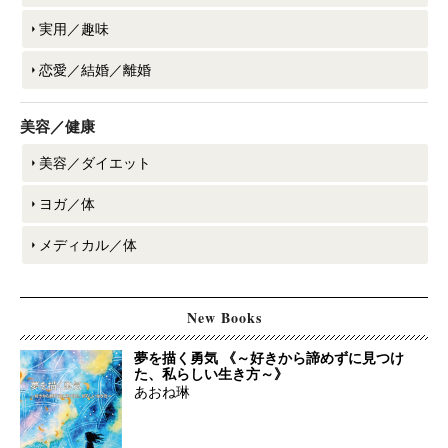
実用／趣味
恋愛／結婚／離婚
美容／健康
美容／ダイエット
ヨガ／体
メディカル／体
New Books
夢を描く勇気 《～好きから諦めずに見つけ
た、私らしい生き方～》
あおね琳