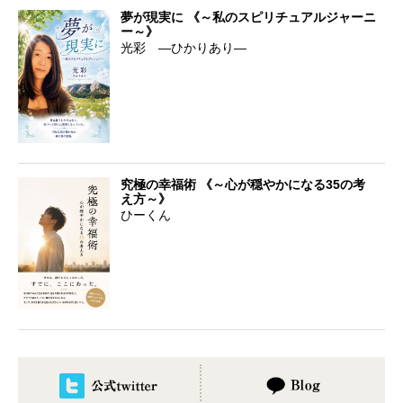
夢が現実に 《～私のスピリチュアルジャーニ
ー～》
光彩 ―ひかりあり―
究極の幸福術 《～心が穏やかになる35の考
え方～》
ひーくん