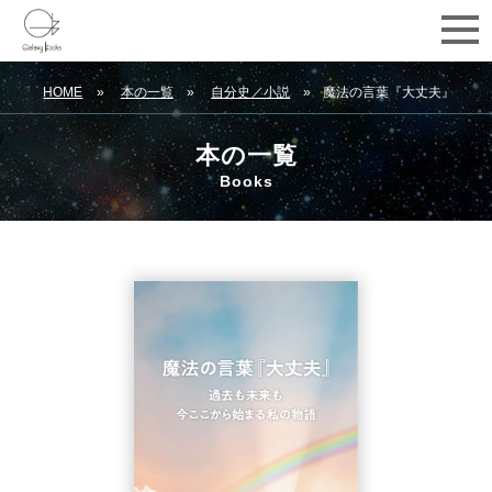
HOME
本の一覧
自分史／小説
魔法の言葉『大丈夫』
本の一覧
Books