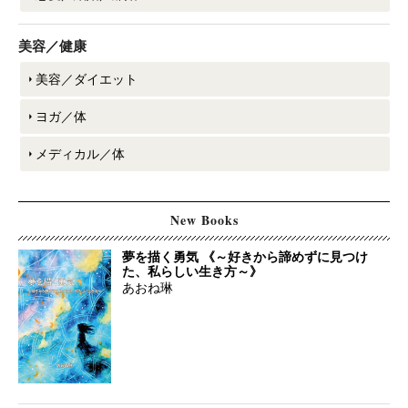
美容／健康
美容／ダイエット
ヨガ／体
メディカル／体
New Books
夢を描く勇気 《～好きから諦めずに見つけ
た、私らしい生き方～》
あおね琳