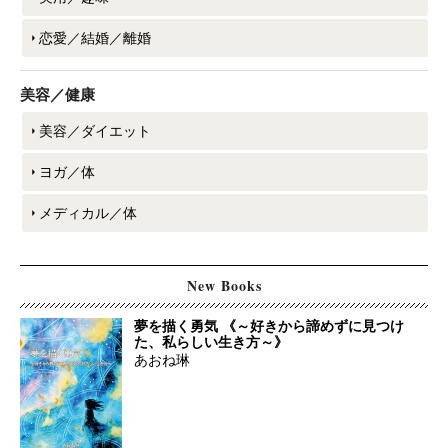
恋愛／結婚／離婚
美容／健康
美容／ダイエット
ヨガ／体
メディカル／体
New Books
夢を描く勇気 《～好きから諦めずに見つけ
た、私らしい生き方～》
あおね琳