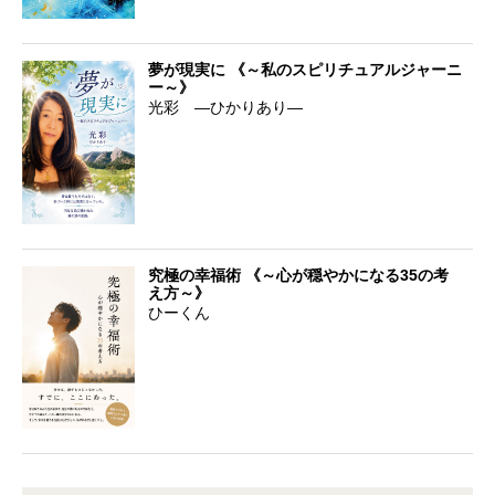
夢が現実に 《～私のスピリチュアルジャーニ
ー～》
光彩 ―ひかりあり―
究極の幸福術 《～心が穏やかになる35の考
え方～》
ひーくん