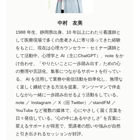
中村 友美
1988 年生、静岡県出身。10 年以上にわたり看護師と
して医療現場で多くの患者さんに寄り添ってきた経験
をもとに、現在は心理カウンセラー・セミナー講師と
して活動中。心理学と AI（主にChatGPT）、note をか
け合わせ、「やりたいことに一歩踏み出す」ための心
の整理や言語化、集客につながるサポートを行ってい
る。 AI を活用して業務や発信活動を効率化し、無理な
く楽しく継続できる方法を提案。マンツーマンで伴走
しながら一緒に一歩踏み出せるよう活動をしている。
note ／ Instagram ／ X（旧 Twitter）／standFM ／
YouTube など複数の媒体で、心にやさしく届く言葉を
日々発信している。“心の中にあるやさしさ” を言葉に
変えるサポートが得意で、受講者の想いや強みが自然
と引き出されるセッションが好評。