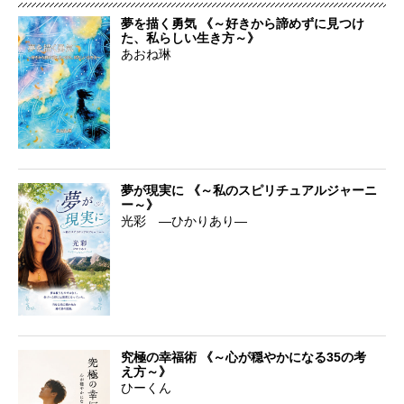
夢を描く勇気 《～好きから諦めずに見つけ
た、私らしい生き方～》
あおね琳
夢が現実に 《～私のスピリチュアルジャーニ
ー～》
光彩 ―ひかりあり―
究極の幸福術 《～心が穏やかになる35の考
え方～》
ひーくん