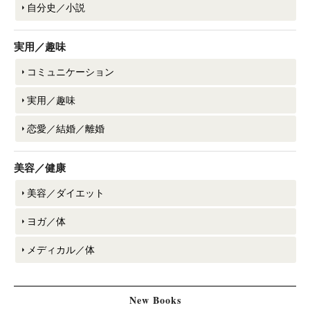
自分史／小説
実用／趣味
コミュニケーション
実用／趣味
恋愛／結婚／離婚
美容／健康
美容／ダイエット
ヨガ／体
メディカル／体
New Books